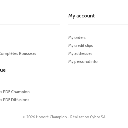
My account
My orders
My credit slips
Complètes Rousseau
My addresses
My personal info
gue
es PDF Champion
s PDF Diffusions
© 2026 Honoré Champion - Réalisation
Cybor SA