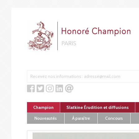
Cookies management panel
Champion
Slatkine Érudition et diffusions
Nouveautés
À paraître
Concours