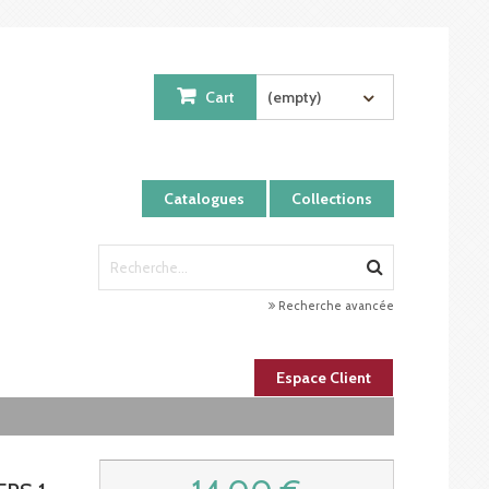
Cart
(empty)
Catalogues
Collections
Recherche avancée
Espace Client