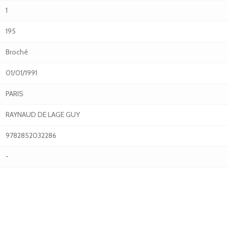
1
195
Broché
01/01/1991
PARIS
RAYNAUD DE LAGE GUY
9782852032286
-