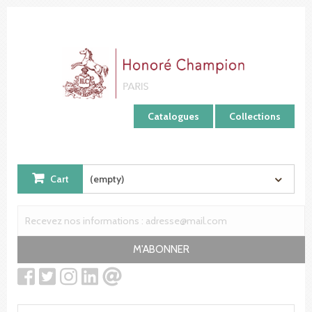
Cookies management panel
Catalogues
Collections
Cart
(empty)
M'ABONNER