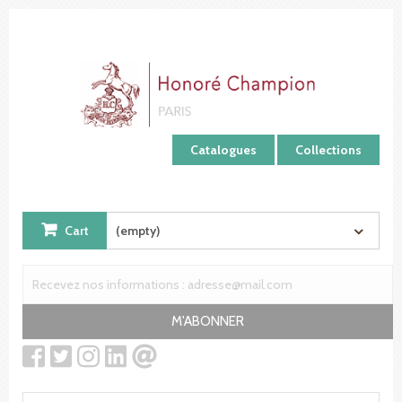
Cookies management panel
Catalogues
Collections
Cart
(empty)
M'ABONNER