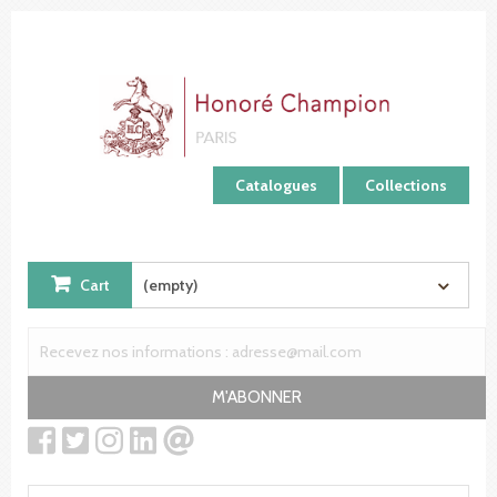
Cookies management panel
Catalogues
Collections
Cart
(empty)
M'ABONNER