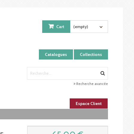
Cart
(empty)
Catalogues
Collections
Recherche avancée
Espace Client