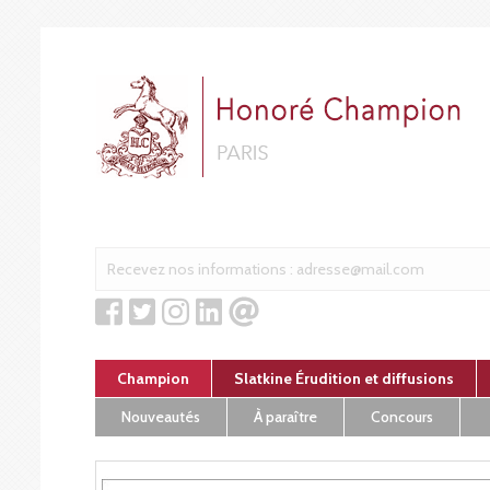
Cookies management panel
Champion
Slatkine Érudition et diffusions
Nouveautés
À paraître
Concours