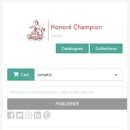
Cookies management panel
Catalogues
Collections
Cart
(empty)
M'ABONNER