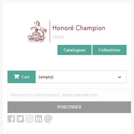
Cookies management panel
Catalogues
Collections
Cart
(empty)
M'ABONNER