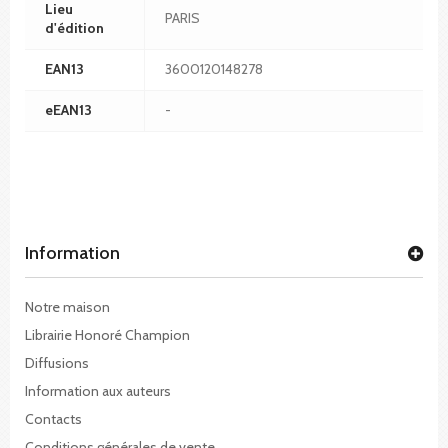
Lieu
PARIS
d'édition
EAN13
3600120148278
eEAN13
-
Information
Notre maison
Librairie Honoré Champion
Diffusions
Information aux auteurs
Contacts
Conditions générales de vente