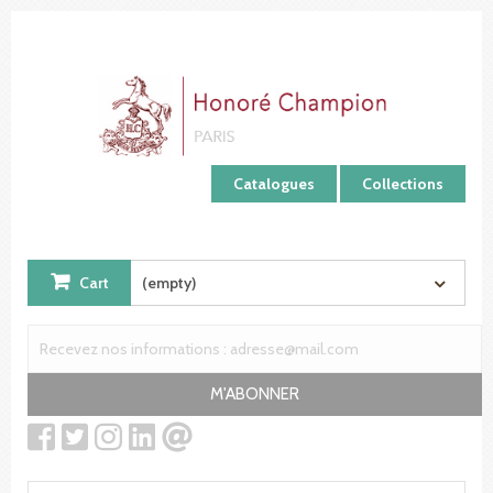
Cookies management panel
Catalogues
Collections
Cart
(empty)
M'ABONNER