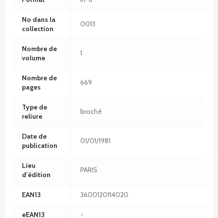
No dans la
0013
collection
Nombre de
1
volume
Nombre de
669
pages
Type de
broché
reliure
Date de
01/01/1981
publication
Lieu
PARIS
d'édition
EAN13
3600120114020
eEAN13
-