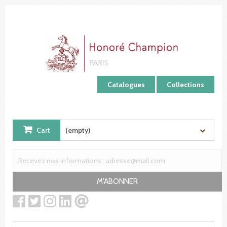
Cookies management panel
Catalogues
Collections
Cart
(empty)
M'ABONNER