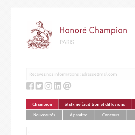
Cookies management panel
Champion
Slatkine Érudition et diffusions
Nouveautés
À paraître
Concours