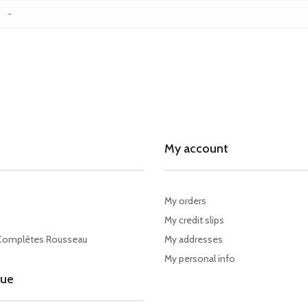
-
My account
My orders
My credit slips
Complètes Rousseau
My addresses
My personal info
gue