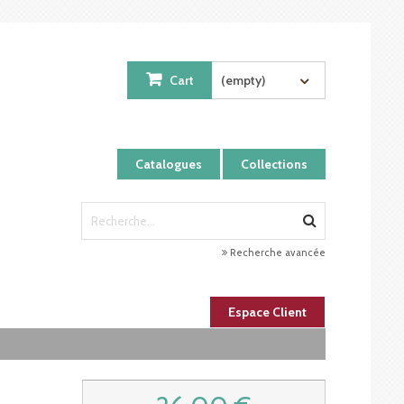
Cart
(empty)
Catalogues
Collections
Recherche avancée
Espace Client