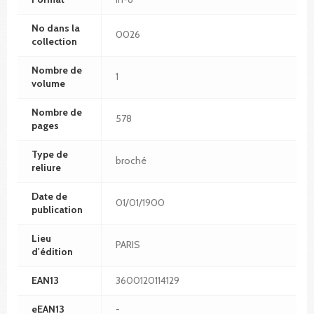
No dans la
0026
collection
Nombre de
1
volume
Nombre de
578
pages
Type de
broché
reliure
Date de
01/01/1900
publication
Lieu
PARIS
d'édition
EAN13
3600120114129
eEAN13
-