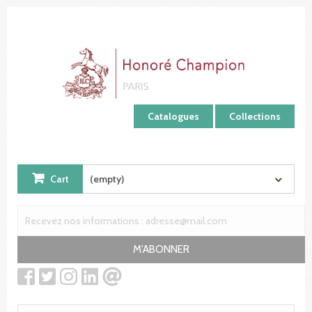
Cookies management panel
Catalogues
Collections
Cart
(empty)
M'ABONNER