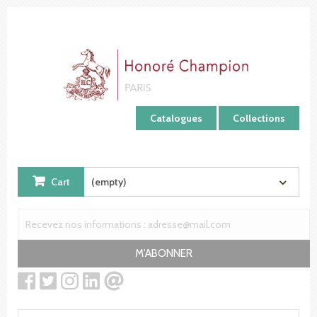
Cookies management panel
Catalogues
Collections
Cart
(empty)
M'ABONNER