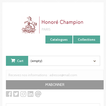
Cookies management panel
Catalogues
Collections
Cart
(empty)
M'ABONNER