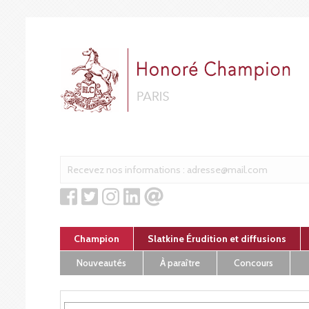
Cookies management panel
Champion
Slatkine Érudition et diffusions
Nouveautés
À paraître
Concours