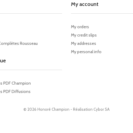
My account
My orders
My credit slips
Complètes Rousseau
My addresses
My personal info
gue
es PDF Champion
s PDF Diffusions
© 2026 Honoré Champion - Réalisation
Cybor SA