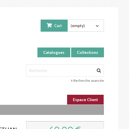
Cart
(empty)
Catalogues
Collections
Recherche avancée
Espace Client