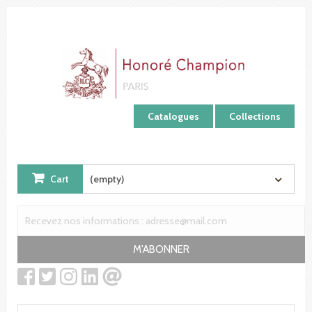
Cookies management panel
Catalogues
Collections
Cart
(empty)
M'ABONNER