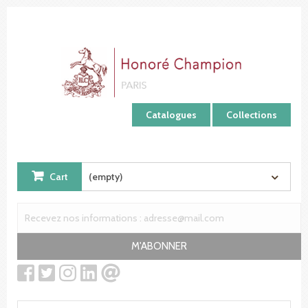
Cookies management panel
Catalogues
Collections
Cart
(empty)
M'ABONNER