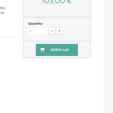
103,00 €
 des
nte
Quantity:
Add to cart