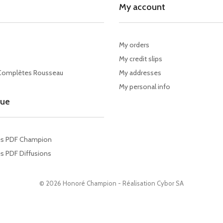
My account
My orders
My credit slips
Complètes Rousseau
My addresses
My personal info
gue
es PDF Champion
s PDF Diffusions
© 2026 Honoré Champion - Réalisation
Cybor SA