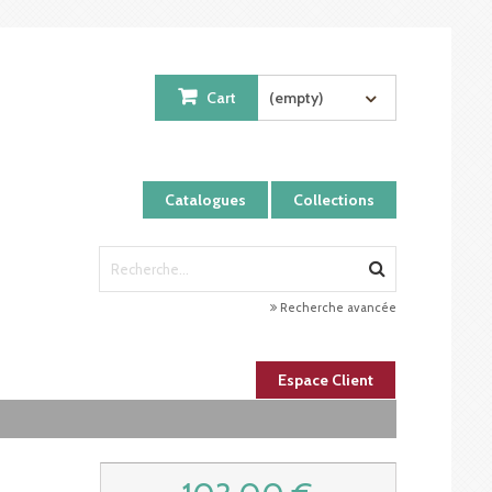
Cart
(empty)
Catalogues
Collections
Recherche avancée
Espace Client