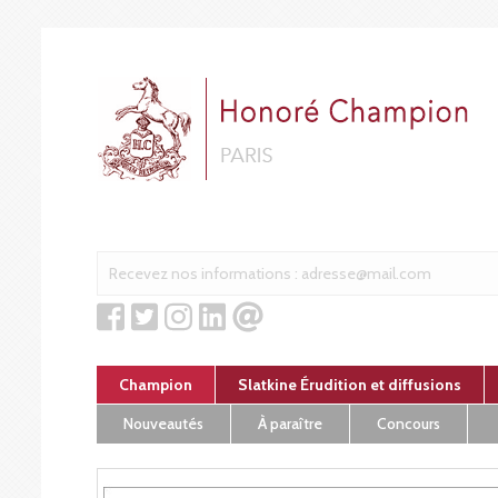
Cookies management panel
Champion
Slatkine Érudition et diffusions
Nouveautés
À paraître
Concours