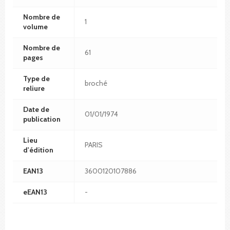
Nombre de
1
volume
Nombre de
61
pages
Type de
broché
reliure
Date de
01/01/1974
publication
Lieu
PARIS
d'édition
EAN13
3600120107886
eEAN13
-