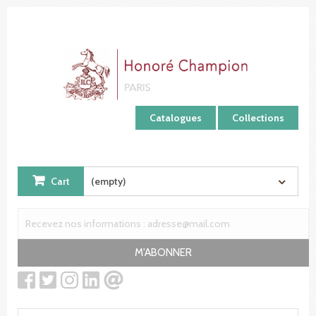
Cookies management panel
Catalogues
Collections
Cart
(empty)
M'ABONNER