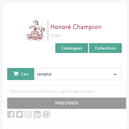
Cookies management panel
Catalogues
Collections
Cart
(empty)
M'ABONNER