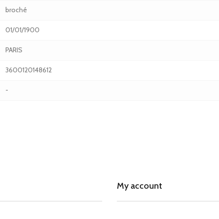
broché
01/01/1900
PARIS
3600120148612
-
My account