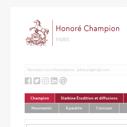
Cookies management panel
Champion
Slatkine Érudition et diffusions
Nouveautés
À paraître
Concours