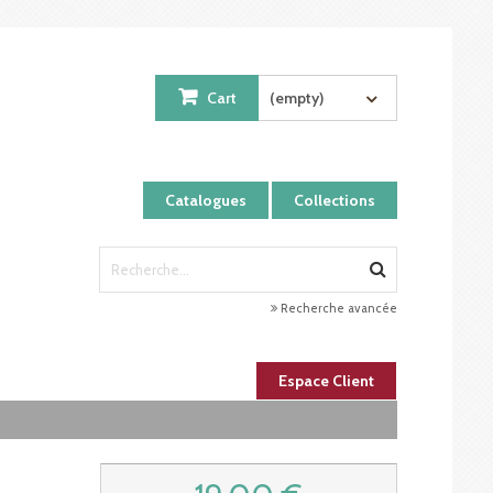
Cart
(empty)
Catalogues
Collections
Recherche avancée
Espace Client