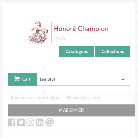
Cookies management panel
Catalogues
Collections
Cart
(empty)
M'ABONNER