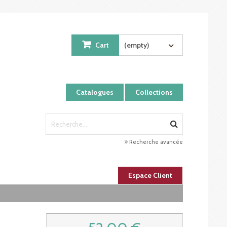
Cart
(empty)
Catalogues
Collections
Recherche avancée
Espace Client