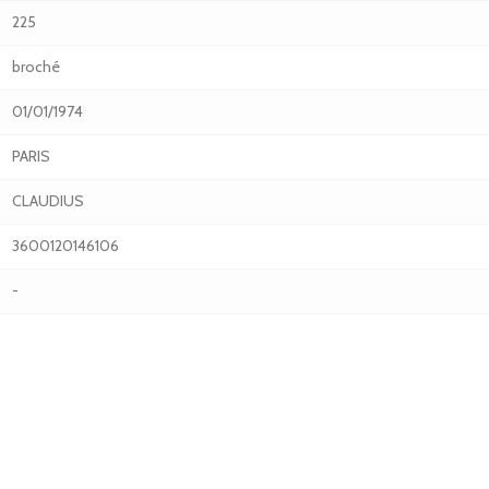
225
broché
01/01/1974
PARIS
CLAUDIUS
3600120146106
-