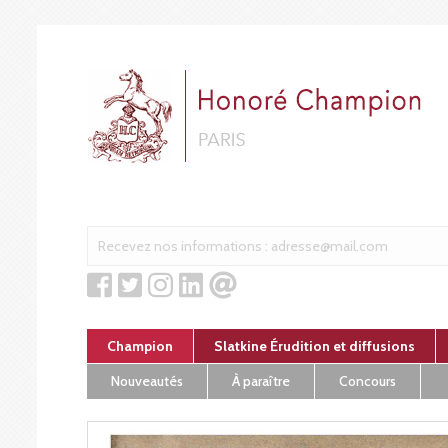
Cookies management panel
Champion
Slatkine Érudition et diffusions
Nouveautés
À paraître
Concours