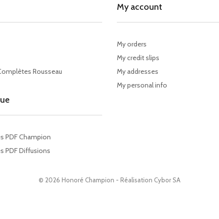
My account
My orders
My credit slips
Complètes Rousseau
My addresses
My personal info
gue
es PDF Champion
s PDF Diffusions
© 2026 Honoré Champion - Réalisation
Cybor SA