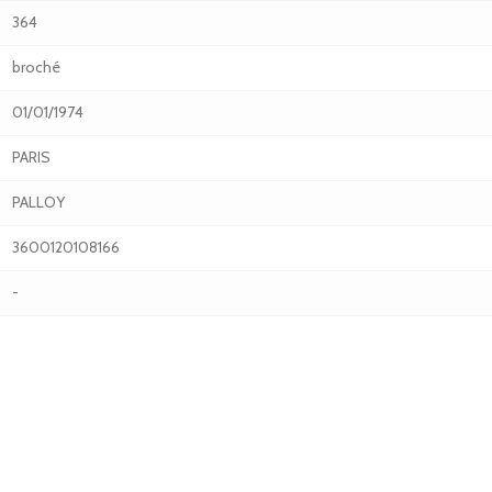
364
broché
01/01/1974
PARIS
PALLOY
3600120108166
-