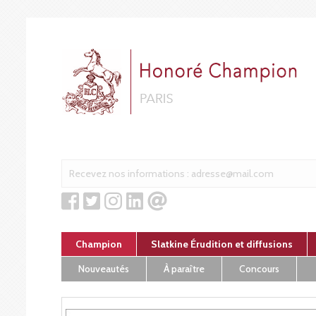
Cookies management panel
Champion
Slatkine Érudition et diffusions
Nouveautés
À paraître
Concours