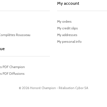
My account
My orders
My credit slips
Complètes Rousseau
My addresses
My personal info
gue
es PDF Champion
s PDF Diffusions
© 2026 Honoré Champion - Réalisation
Cybor SA