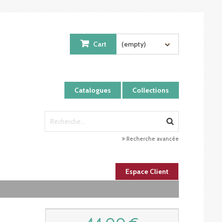
Cart
(empty)
Catalogues
Collections
Recherche avancée
Espace Client