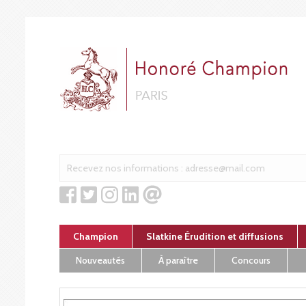
Cookies management panel
Champion
Slatkine Érudition et diffusions
Nouveautés
À paraître
Concours