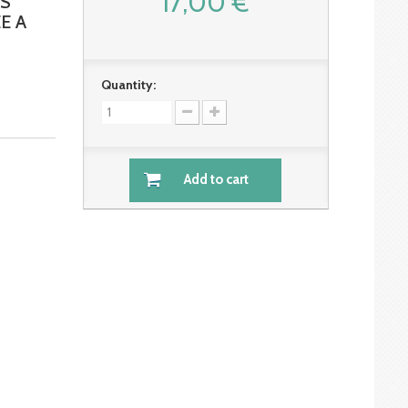
17,00 €
ES
E A
Quantity:
Add to cart