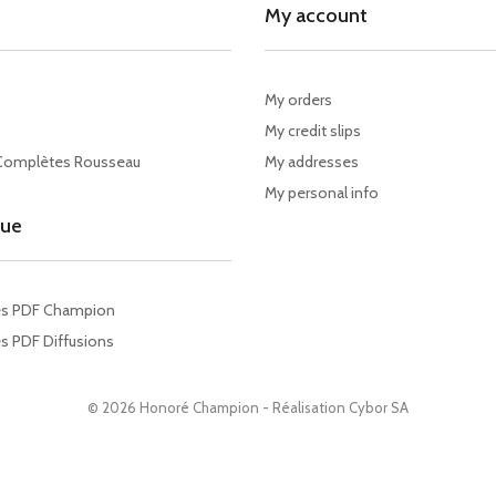
My account
My orders
My credit slips
Complètes Rousseau
My addresses
My personal info
gue
es PDF Champion
s PDF Diffusions
© 2026 Honoré Champion - Réalisation
Cybor SA