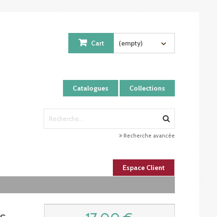
Cart
(empty)
Catalogues
Collections
Recherche avancée
Espace Client