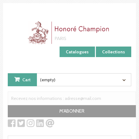
Cookies management panel
Catalogues
Collections
Cart
(empty)
M'ABONNER