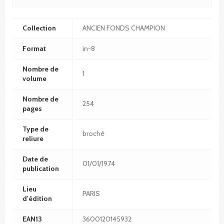
Collection
ANCIEN FONDS CHAMPION
Format
in-8
Nombre de
1
volume
Nombre de
254
pages
Type de
broché
reliure
Date de
01/01/1974
publication
Lieu
PARIS
d'édition
EAN13
3600120145932