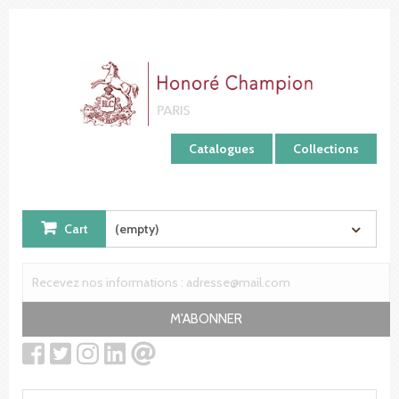
Cookies management panel
Catalogues
Collections
Cart
(empty)
M'ABONNER