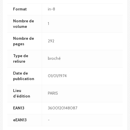
Format
in-8
Nombre de
1
volume
Nombre de
292
pages
Type de
broché
reliure
Date de
01/01/1974
publication
Lieu
PARIS
d'édition
EAN13
3600120148087
eEAN13
-