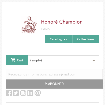
Cookies management panel
Catalogues
Collections
Cart
(empty)
M'ABONNER