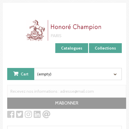
Cookies management panel
Catalogues
Collections
Cart
(empty)
M'ABONNER