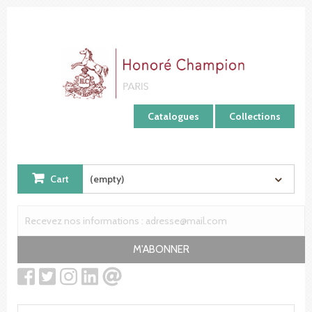
Cookies management panel
Catalogues
Collections
Cart
(empty)
M'ABONNER