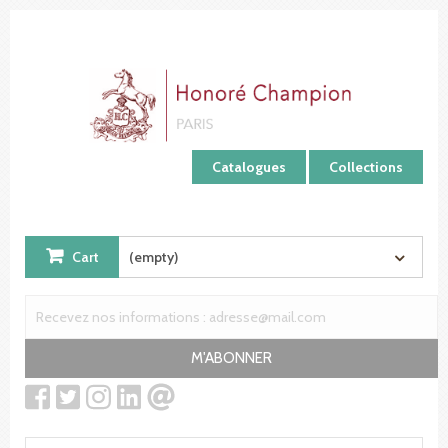
Cookies management panel
Catalogues
Collections
Cart
(empty)
M'ABONNER