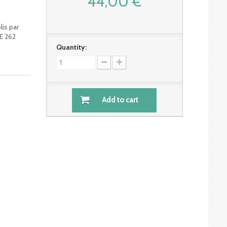
44,00 €
lis par
HE 262
Quantity:
Add to cart