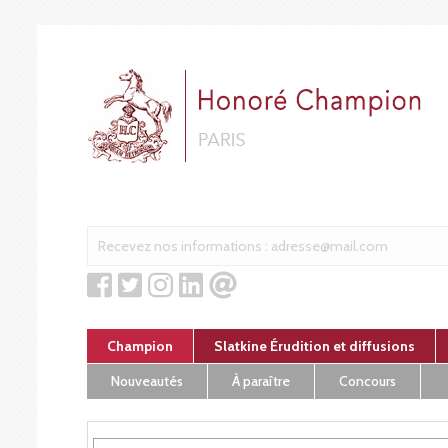
Cookies management panel
Champion
Slatkine Érudition et diffusions
Nouveautés
À paraître
Concours