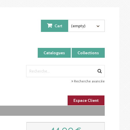
Cart
(empty)
Catalogues
Collections
Recherche avancée
Espace Client