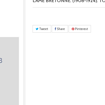
L'AME BRETONNE. (1908-1924). T
Tweet
Share
Pinterest