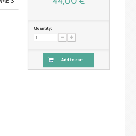
44,00 €
OME 3
Quantity:
Add to cart