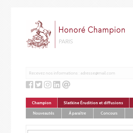
Cookies management panel
Champion
Slatkine Érudition et diffusions
Nouveautés
À paraître
Concours