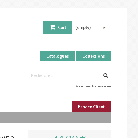
Cart
(empty)
Catalogues
Collections
Recherche avancée
Espace Client