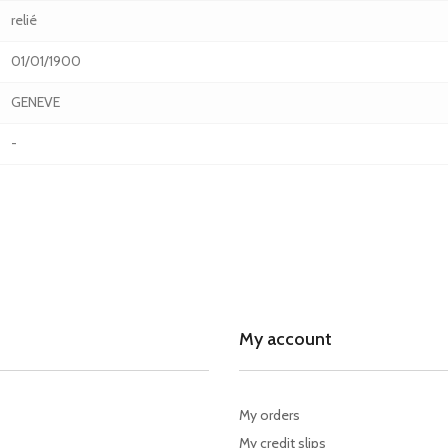
relié
01/01/1900
GENEVE
-
My account
My orders
My credit slips