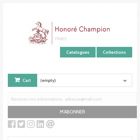
Cookies management panel
Catalogues
Collections
Cart
(empty)
M'ABONNER