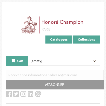
Cookies management panel
Catalogues
Collections
Cart
(empty)
M'ABONNER