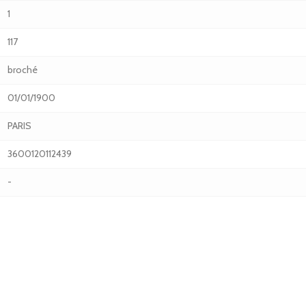
1
117
broché
01/01/1900
PARIS
3600120112439
-