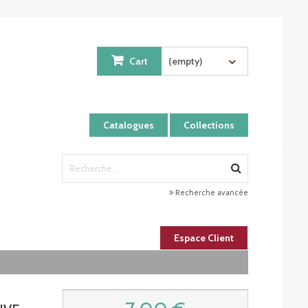
Cart
(empty)
Catalogues
Collections
Recherche avancée
Espace Client