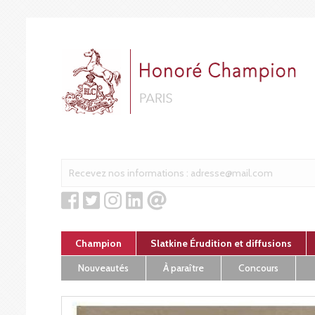
Cookies management panel
Champion
Slatkine Érudition et diffusions
Nouveautés
À paraître
Concours