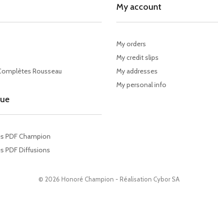
My account
My orders
My credit slips
Complètes Rousseau
My addresses
My personal info
gue
es PDF Champion
s PDF Diffusions
© 2026 Honoré Champion - Réalisation
Cybor SA