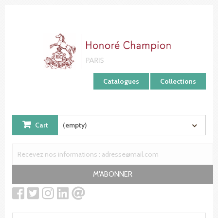
Cookies management panel
Catalogues
Collections
Cart
(empty)
M'ABONNER