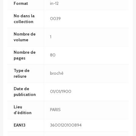
Format
in-12
No dans la
0039
collection
Nombre de
1
volume
Nombre de
80
pages
Type de
broché
reliure
Date de
01/01/1900
publication
Lieu
PARIS
d'édition
EAN13
3600120100894