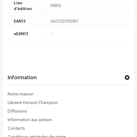
Lieu
PARIS
d'édition
EAN13
3600120112187
eEAN13
-
Information
Notre maison
Librairie Honoré Champion
Diffusions
Information aux auteurs
Contacts
Conditions générales de vente