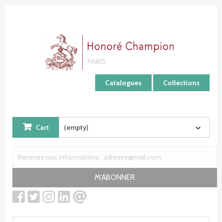
Cookies management panel
Catalogues
Collections
Cart
(empty)
M'ABONNER