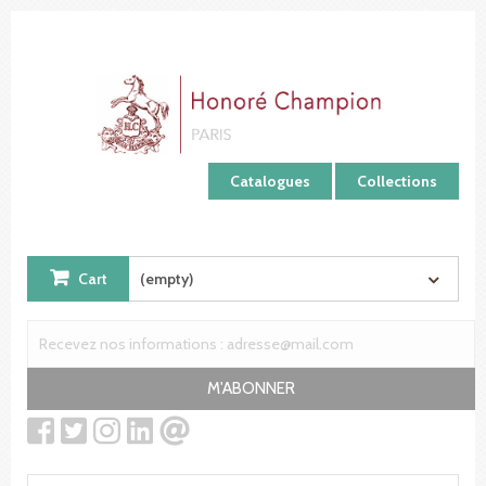
Cookies management panel
Catalogues
Collections
Cart
(empty)
M'ABONNER