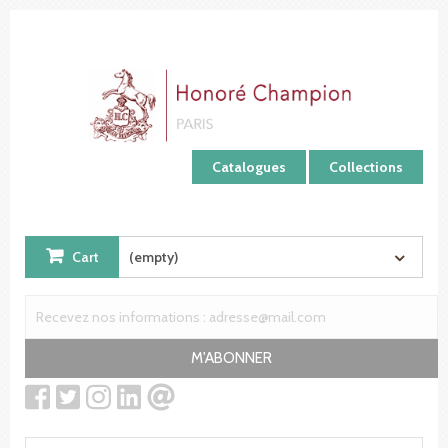
Cookies management panel
Catalogues
Collections
Cart
(empty)
M'ABONNER