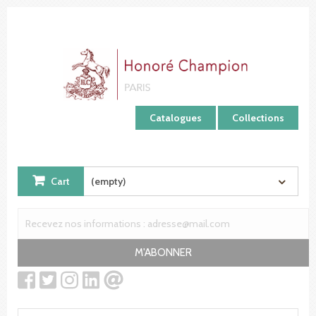
Cookies management panel
Catalogues
Collections
Cart
(empty)
M'ABONNER