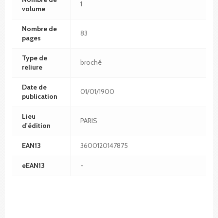
1
volume
Nombre de
83
pages
Type de
broché
reliure
Date de
01/01/1900
publication
Lieu
PARIS
d'édition
EAN13
3600120147875
eEAN13
-