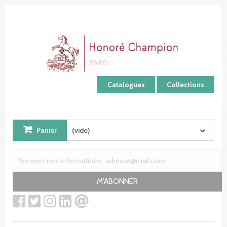
Panneau de gestion des cookies
Catalogues
Collections
Panier
(vide)
M'ABONNER